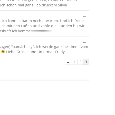
ein-/ausblenden
ch schon mal ganz lieb drücken! Silvia
Diese
...
Metabox
..ich kann es kaum noch erwarten. Und ich freue
ein-/ausblenden
 ich mit den Füßen und zähle die Stunden bis wir
 ich komme!!!!!!!!!!!!!!!!!!!!!
Diese
...
Metabox
r sagen) "aamächelig". Ich werde ganz bestimmt vom
ein-/ausblenden
e
Liebe Grüsse und Umärmal, Fredy
Navigation
←
1
2
3
der
Gästebuchliste