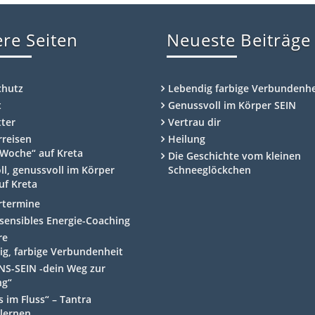
re Seiten
Neueste Beiträge
chutz
Lebendig farbige Verbundenhe
t
Genussvoll im Körper SEIN
ter
Vertrau dir
rreisen
Heilung
Woche“ auf Kreta
Die Geschichte vom kleinen
ll, genussvoll im Körper
Schneeglöckchen
uf Kreta
rtermine
ensibles Energie-Coaching
re
ig, farbige Verbundenheit
NS-SEIN -dein Weg zur
ng“
 im Fluss“ – Tantra
lernen