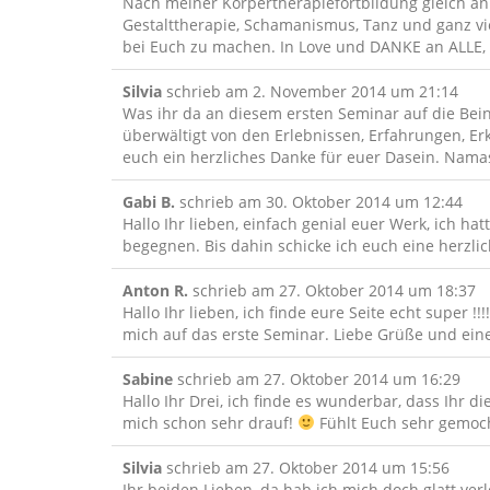
Nach meiner Körpertherapiefortbildung gleich an
Gestalttherapie, Schamanismus, Tanz und ganz vie
bei Euch zu machen. In Love und DANKE an ALLE, 
Silvia
schrieb am
2. November 2014
um
21:14
Was ihr da an diesem ersten Seminar auf die Beine 
überwältigt von den Erlebnissen, Erfahrungen, E
euch ein herzliches Danke für euer Dasein. Namas
Gabi B.
schrieb am
30. Oktober 2014
um
12:44
Hallo Ihr lieben, einfach genial euer Werk, ich 
begegnen. Bis dahin schicke ich euch eine herzl
Anton R.
schrieb am
27. Oktober 2014
um
18:37
Hallo Ihr lieben, ich finde eure Seite echt super 
mich auf das erste Seminar. Liebe Grüße und e
Sabine
schrieb am
27. Oktober 2014
um
16:29
Hallo Ihr Drei, ich finde es wunderbar, dass Ihr d
mich schon sehr drauf!
Fühlt Euch sehr gemoc
Silvia
schrieb am
27. Oktober 2014
um
15:56
Ihr beiden Lieben, da hab ich mich doch glatt ve