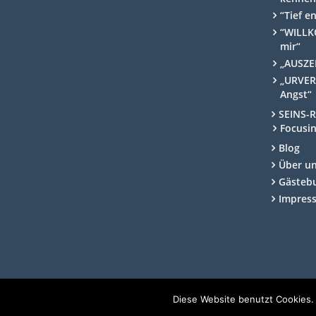
“Tief e
“WILLK
mir“
„AUSZEI
„URVER
Angst“
SEINS-
Focusi
Blog
Über u
Gästeb
Impres
Diese Website benutzt Cookies.