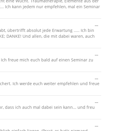
Metabox
cht eine Wucht. Traumatherapie, Elemente aus der
ein-/ausblenden
... Ich kann jedem nur empfehlen, mal ein Seminar
Diese
...
Metabox
, übertrifft absolut jede Erwartung ..... Ich bin
ein-/ausblenden
E; DANKE! Und allen, die mit dabei waren, auch
Diese
...
Metabox
 Ich freue mich euch bald auf einen Seminar zu
ein-/ausblenden
Diese
...
Metabox
gefächert. Ich werde euch weiter empfehlen und freue
ein-/ausblenden
Diese
...
Metabox
hr, dass ich auch mal dabei sein kann... und freu
ein-/ausblenden
Diese
...
Metabox
ieb einfach liegen. (Pssst, es hat's nirmand