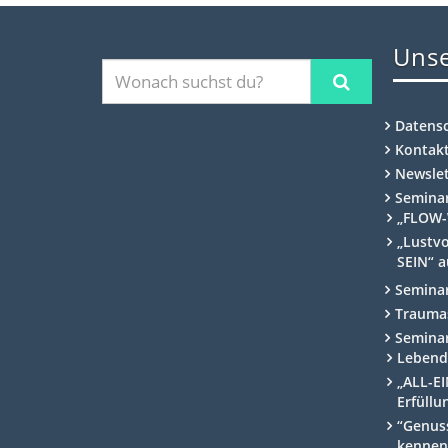
Unse
Datens
Kontak
Newslet
Semina
„FLOW-
„Lustvo
SEIN“ a
Semina
Traumas
Semina
Lebend
„ALL-EI
Erfüllu
“Genuss
kennen