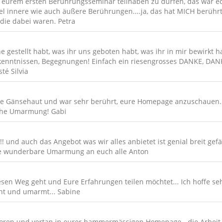
 eurem ersten Berührungsseminar teilhaben zu dürfen, das war e
l innere wie auch äußere Berührungen....ja, das hat MICH berührt
die dabei waren. Petra
gestellt habt, was ihr uns geboten habt, was ihr in mir bewirkt habt
rkenntnissen, Begegnungen! Einfach ein riesengrosses DANKE, DANK
té Silvia
hatte Gänsehaut und war sehr berührt, eure Homepage anzuschauen.
iche Umarmung! Gabi
!!!!!! und auch das Angebot was wir alles anbietet ist genial breit 
ine wunderbare Umarmung an euch alle Anton
iesen Weg geht und Eure Erfahrungen teilen möchtet... Ich hoffe se
ht und umarmt... Sabine
rloren und vertan in eurer hammermässigen Homepage - die Arbeit bl