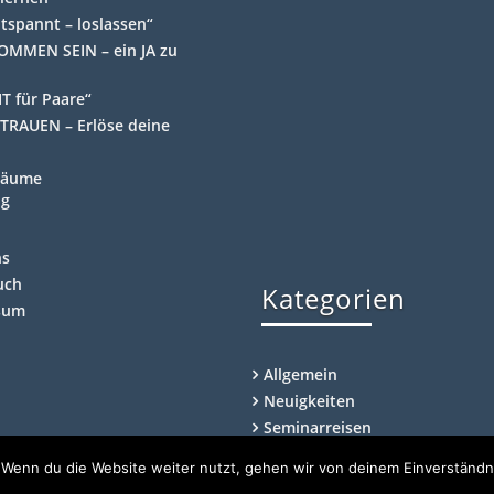
ntspannt – loslassen“
OMMEN SEIN – ein JA zu
T für Paare“
TRAUEN – Erlöse deine
Räume
ng
ns
uch
Kategorien
sum
Allgemein
Neuigkeiten
Seminarreisen
 Wenn du die Website weiter nutzt, gehen wir von deinem Einverständn