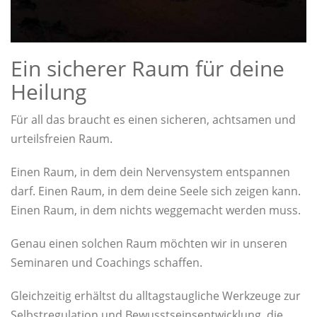
Ein sicherer Raum für deine
Heilung
Für all das braucht es einen sicheren, achtsamen und
urteilsfreien Raum.
Einen Raum, in dem dein Nervensystem entspannen
darf. Einen Raum, in dem deine Seele sich zeigen kann.
Einen Raum, in dem nichts weggemacht werden muss.
Genau einen solchen Raum möchten wir in unseren
Seminaren und Coachings schaffen.
Gleichzeitig erhältst du alltagstaugliche Werkzeuge zur
Selbstregulation und Bewusstseinsentwicklung, die