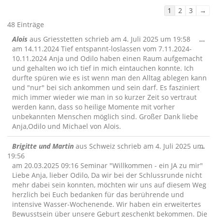
Navigation
1
2
3
→
der
48 Einträge
Gästebuchliste
Die
Alois
aus
Griesstetten
schrieb am
4. Juli 2025
um
19:58
...
Me
am 14.11.2024 Tief entspannt-loslassen vom 7.11.2024-
ein
10.11.2024 Anja und Odilo haben einen Raum aufgemacht
und gehalten wo ich tief in mich eintauchen konnte. Ich
durfte spüren wie es ist wenn man den Alltag ablegen kann
und "nur" bei sich ankommen und sein darf. Es fasziniert
mich immer wieder wie man in so kurzer Zeit so vertraut
werden kann, dass so heilige Momente mit vorher
unbekannten Menschen möglich sind. Großer Dank liebe
Anja,Odilo und Michael von Alois.
Die
Brigitte und Martin
aus
Schweiz
schrieb am
4. Juli 2025
um
...
Me
19:56
ein
am 20.03.2025 09:16 Seminar "Willkommen - ein JA zu mir"
Liebe Anja, lieber Odilo, Da wir bei der Schlussrunde nicht
mehr dabei sein konnten, möchten wir uns auf diesem Weg
herzlich bei Euch bedanken für das berührende und
intensive Wasser-Wochenende. Wir haben ein erweitertes
Bewusstsein über unsere Geburt geschenkt bekommen. Die