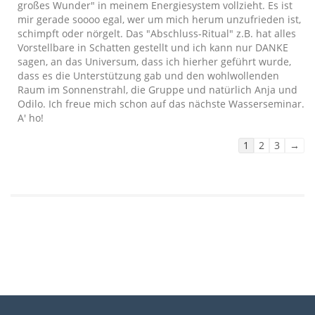
großes Wunder" in meinem Energiesystem vollzieht. Es ist
mir gerade soooo egal, wer um mich herum unzufrieden ist,
schimpft oder nörgelt. Das "Abschluss-Ritual" z.B. hat alles
Vorstellbare in Schatten gestellt und ich kann nur DANKE
sagen, an das Universum, dass ich hierher geführt wurde,
dass es die Unterstützung gab und den wohlwollenden
Raum im Sonnenstrahl, die Gruppe und natürlich Anja und
Odilo. Ich freue mich schon auf das nächste Wasserseminar.
A' ho!
Navigation
1
2
3
→
der
Gästebuchliste