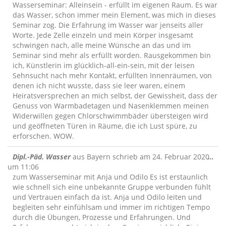
ein
Wasserseminar: Alleinsein - erfüllt im eigenen Raum. Es war
das Wasser, schon immer mein Element, was mich in dieses
Seminar zog. Die Erfahrung im Wasser war jenseits aller
Worte. Jede Zelle einzeln und mein Körper insgesamt
schwingen nach, alle meine Wünsche an das und im
Seminar sind mehr als erfüllt worden. Rausgekommen bin
ich, Künstlerin im glücklich-all-ein-sein, mit der leisen
Sehnsucht nach mehr Kontakt, erfüllten Innenräumen, von
denen ich nicht wusste, dass sie leer waren, einem
Heiratsversprechen an mich selbst, der Gewissheit, dass der
Genuss von Warmbadetagen und Nasenklemmen meinen
Widerwillen gegen Chlorschwimmbäder übersteigen wird
und geöffneten Türen in Räume, die ich Lust spüre, zu
erforschen. WOW.
Die
Dipl.-Päd. Wasser
aus
Bayern
schrieb am
24. Februar 2020
...
Me
um
11:06
ein
zum Wasserseminar mit Anja und Odilo Es ist erstaunlich
wie schnell sich eine unbekannte Gruppe verbunden fühlt
und Vertrauen einfach da ist. Anja und Odilo leiten und
begleiten sehr einfühlsam und immer im richtigen Tempo
durch die Übungen, Prozesse und Erfahrungen. Und