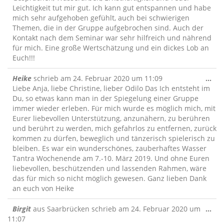
Leichtigkeit tut mir gut. Ich kann gut entspannen und habe
mich sehr aufgehoben gefühlt, auch bei schwierigen
Themen, die in der Gruppe aufgebrochen sind. Auch der
Kontakt nach dem Seminar war sehr hilfreich und nährend
für mich. Eine große Wertschätzung und ein dickes Lob an
Euch!!!
Die
Heike
schrieb am
24. Februar 2020
um
11:09
...
Me
Liebe Anja, liebe Christine, lieber Odilo Das Ich entsteht im
ein
Du, so etwas kann man in der Spiegelung einer Gruppe
immer wieder erleben. Für mich wurde es möglich mich, mit
Eurer liebevollen Unterstützung, anzunähern, zu berühren
und berührt zu werden, mich gefahrlos zu entfernen, zurück
kommen zu dürfen, beweglich und tänzerisch spielerisch zu
bleiben. Es war ein wunderschönes, zauberhaftes Wasser
Tantra Wochenende am 7.-10. März 2019. Und ohne Euren
liebevollen, beschützenden und lassenden Rahmen, wäre
das für mich so nicht möglich gewesen. Ganz lieben Dank
an euch von Heike
Die
Birgit
aus
Saarbrücken
schrieb am
24. Februar 2020
um
...
Me
11:07