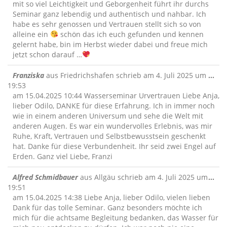
mit so viel Leichtigkeit und Geborgenheit führt ihr durchs
Seminar ganz lebendig und authentisch und nahbar. Ich
habe es sehr genossen und Vertrauen stellt sich so von
alleine ein
schön das ich euch gefunden und kennen
gelernt habe, bin im Herbst wieder dabei und freue mich
jetzt schon darauf …
Die
Franziska
aus
Friedrichshafen
schrieb am
4. Juli 2025
um
...
Me
19:53
ein
am 15.04.2025 10:44 Wasserseminar Urvertrauen Liebe Anja,
lieber Odilo, DANKE für diese Erfahrung. Ich in immer noch
wie in einem anderen Universum und sehe die Welt mit
anderen Augen. Es war ein wundervolles Erlebnis, was mir
Ruhe, Kraft, Vertrauen und Selbstbewusstsein geschenkt
hat. Danke für diese Verbundenheit. Ihr seid zwei Engel auf
Erden. Ganz viel Liebe, Franzi
Die
Alfred Schmidbauer
aus
Allgäu
schrieb am
4. Juli 2025
um
...
Me
19:51
ein
am 15.04.2025 14:38 Liebe Anja, lieber Odilo, vielen lieben
Dank für das tolle Seminar. Ganz besonders möchte ich
mich für die achtsame Begleitung bedanken, das Wasser für