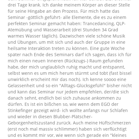
drei Tage krank. Ich danke meinem Körper an dieser Stelle
für seine Hingabe an den Prozess. Für mich hatte das
Seminar -göttlich geführt- alle Elemente, die es zu einem
perfekten Seminar gemacht haben: Trancedancing, QLP-
Atemübung und Wasserarbeit (drei Stunden 34 Grad
warmes Wasser täglich). Dazwischen viele schöne Musik
und Übungen, um mit sich und auch der Gruppe in eine
heilsame Interaktion treten zu können. Eine gute Woche
später nach Ende des Seminars darf ich sagen, dass ich für
mich einen neuen Inneren (Rückzugs-) Raum gefunden
habe, der mich unglaublich ruhig macht und entspannt,
selbst wenn es um mich herum stürmt und tobt (fast bissel
unwirklich erscheint mir das noch). Ich kenne soooo eine
Gelassenheit und so ein "Alltags-Glücksgefühl" bisher nicht
und kann das Seminar nur jedem empfehlen, der/die sich
danach sehnt, endlich bei sich zuhause ankommen zu
dürfen. Es ist ein bißchen so, wie wenn dem EGO der
Stinkefinger gezeigt wird- ich wollte anfangs nur Schlafen
und wieder in diesen Blubber-Plätscher-
Geborgenheitszustand zurück. Auch meine Hüftschmerzen
(erst noch mal massiv schlimmer) haben sich verflüchtigt
und es kommt mir vor, wie wenn sich gerade ein "kleines