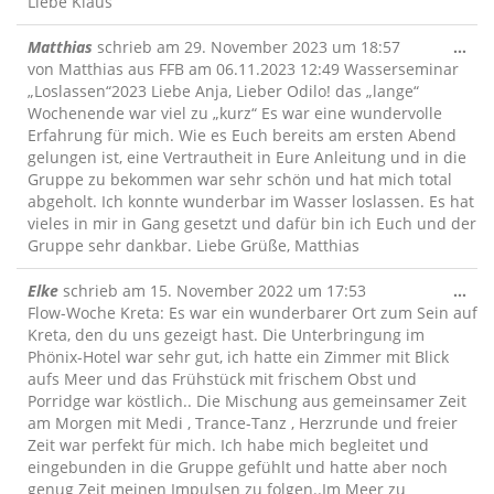
Liebe Klaus
Die
Matthias
schrieb am
29. November 2023
um
18:57
...
Me
von Matthias aus FFB am 06.11.2023 12:49 Wasserseminar
ein
„Loslassen“2023 Liebe Anja, Lieber Odilo! das „lange“
Wochenende war viel zu „kurz“ Es war eine wundervolle
Erfahrung für mich. Wie es Euch bereits am ersten Abend
gelungen ist, eine Vertrautheit in Eure Anleitung und in die
Gruppe zu bekommen war sehr schön und hat mich total
abgeholt. Ich konnte wunderbar im Wasser loslassen. Es hat
vieles in mir in Gang gesetzt und dafür bin ich Euch und der
Gruppe sehr dankbar. Liebe Grüße, Matthias
Die
Elke
schrieb am
15. November 2022
um
17:53
...
Me
Flow-Woche Kreta: Es war ein wunderbarer Ort zum Sein auf
ein
Kreta, den du uns gezeigt hast. Die Unterbringung im
Phönix-Hotel war sehr gut, ich hatte ein Zimmer mit Blick
aufs Meer und das Frühstück mit frischem Obst und
Porridge war köstlich.. Die Mischung aus gemeinsamer Zeit
am Morgen mit Medi , Trance-Tanz , Herzrunde und freier
Zeit war perfekt für mich. Ich habe mich begleitet und
eingebunden in die Gruppe gefühlt und hatte aber noch
genug Zeit meinen Impulsen zu folgen..Im Meer zu