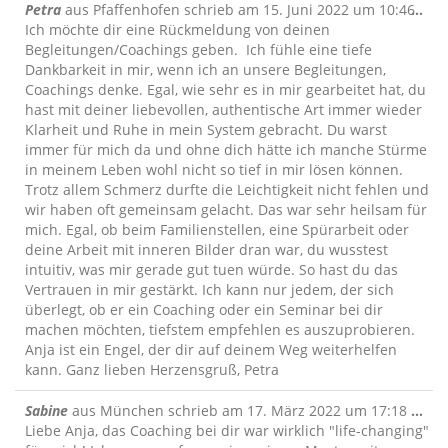
Die
Petra
aus
Pfaffenhofen
schrieb am
15. Juni 2022
um
10:46
...
Me
Ich möchte dir eine Rückmeldung von deinen
ein
Begleitungen/Coachings geben. Ich fühle eine tiefe
Dankbarkeit in mir, wenn ich an unsere Begleitungen,
Coachings denke. Egal, wie sehr es in mir gearbeitet hat, du
hast mit deiner liebevollen, authentische Art immer wieder
Klarheit und Ruhe in mein System gebracht. Du warst
immer für mich da und ohne dich hätte ich manche Stürme
in meinem Leben wohl nicht so tief in mir lösen können.
Trotz allem Schmerz durfte die Leichtigkeit nicht fehlen und
wir haben oft gemeinsam gelacht. Das war sehr heilsam für
mich. Egal, ob beim Familienstellen, eine Spürarbeit oder
deine Arbeit mit inneren Bilder dran war, du wusstest
intuitiv, was mir gerade gut tuen würde. So hast du das
Vertrauen in mir gestärkt. Ich kann nur jedem, der sich
überlegt, ob er ein Coaching oder ein Seminar bei dir
machen möchten, tiefstem empfehlen es auszuprobieren.
Anja ist ein Engel, der dir auf deinem Weg weiterhelfen
kann. Ganz lieben Herzensgruß, Petra
Die
Sabine
aus
München
schrieb am
17. März 2022
um
17:18
...
Me
Liebe Anja, das Coaching bei dir war wirklich "life-changing"