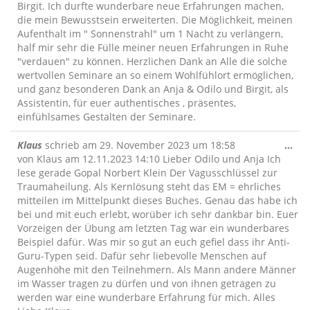
Birgit. Ich durfte wunderbare neue Erfahrungen machen,
die mein Bewusstsein erweiterten. Die Möglichkeit, meinen
Aufenthalt im " Sonnenstrahl" um 1 Nacht zu verlängern,
half mir sehr die Fülle meiner neuen Erfahrungen in Ruhe
"verdauen" zu können. Herzlichen Dank an Alle die solche
wertvollen Seminare an so einem Wohlfühlort ermöglichen,
und ganz besonderen Dank an Anja & Odilo und Birgit, als
Assistentin, für euer authentisches , präsentes,
einfühlsames Gestalten der Seminare.
Die
Klaus
schrieb am
29. November 2023
um
18:58
...
Me
von Klaus am 12.11.2023 14:10 Lieber Odilo und Anja Ich
ein
lese gerade Gopal Norbert Klein Der Vagusschlüssel zur
Traumaheilung. Als Kernlösung steht das EM = ehrliches
mitteilen im Mittelpunkt dieses Buches. Genau das habe ich
bei und mit euch erlebt, worüber ich sehr dankbar bin. Euer
Vorzeigen der Übung am letzten Tag war ein wunderbares
Beispiel dafür. Was mir so gut an euch gefiel dass ihr Anti-
Guru-Typen seid. Dafür sehr liebevolle Menschen auf
Augenhöhe mit den Teilnehmern. Als Mann andere Männer
im Wasser tragen zu dürfen und von ihnen getragen zu
werden war eine wunderbare Erfahrung für mich. Alles