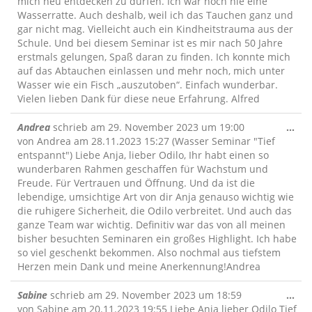
mich neu entdecken zu dürfen. Ich war noch nie eine
Wasserratte. Auch deshalb, weil ich das Tauchen ganz und
gar nicht mag. Vielleicht auch ein Kindheitstrauma aus der
Schule. Und bei diesem Seminar ist es mir nach 50 Jahre
erstmals gelungen, Spaß daran zu finden. Ich konnte mich
auf das Abtauchen einlassen und mehr noch, mich unter
Wasser wie ein Fisch „auszutoben“. Einfach wunderbar.
Vielen lieben Dank für diese neue Erfahrung. Alfred
Die
Andrea
schrieb am
29. November 2023
um
19:00
...
Me
von Andrea am 28.11.2023 15:27 (Wasser Seminar "Tief
ein
entspannt") Liebe Anja, lieber Odilo, Ihr habt einen so
wunderbaren Rahmen geschaffen für Wachstum und
Freude. Für Vertrauen und Öffnung. Und da ist die
lebendige, umsichtige Art von dir Anja genauso wichtig wie
die ruhigere Sicherheit, die Odilo verbreitet. Und auch das
ganze Team war wichtig. Definitiv war das von all meinen
bisher besuchten Seminaren ein großes Highlight. Ich habe
so viel geschenkt bekommen. Also nochmal aus tiefstem
Herzen mein Dank und meine Anerkennung!Andrea
Die
Sabine
schrieb am
29. November 2023
um
18:59
...
Me
von Sabine am 20.11.2023 19:55 Liebe Anja lieber Odilo Tief