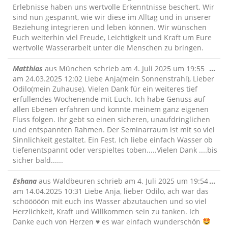
Erlebnisse haben uns wertvolle Erkenntnisse beschert. Wir
sind nun gespannt, wie wir diese im Alltag und in unserer
Beziehung integrieren und leben können. Wir wünschen
Euch weiterhin viel Freude, Leichtigkeit und Kraft um Eure
wertvolle Wasserarbeit unter die Menschen zu bringen.
Die
Matthias
aus
München
schrieb am
4. Juli 2025
um
19:55
...
Me
am 24.03.2025 12:02 Liebe Anja(mein Sonnenstrahl), Lieber
ein
Odilo(mein Zuhause). Vielen Dank für ein weiteres tief
erfüllendes Wochenende mit Euch. Ich habe Genuss auf
allen Ebenen erfahren und konnte meinem ganz eigenen
Fluss folgen. Ihr gebt so einen sicheren, unaufdringlichen
und entspannten Rahmen. Der Seminarraum ist mit so viel
Sinnlichkeit gestaltet. Ein Fest. Ich liebe einfach Wasser ob
tiefenentspannt oder verspieltes toben.....Vielen Dank ....bis
sicher bald......
Die
Eshana
aus
Waldbeuren
schrieb am
4. Juli 2025
um
19:54
...
Me
am 14.04.2025 10:31 Liebe Anja, lieber Odilo, ach war das
ein
schööööön mit euch ins Wasser abzutauchen und so viel
Herzlichkeit, Kraft und Willkommen sein zu tanken. Ich
Danke euch von Herzen
♥️
es war einfach wunderschön