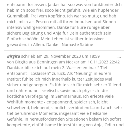
ein
entspannt loslassen. Ja das hat soo was von funktioniert.Ich
hab mich sooo frei, sooo leicht gefühlt. Wie ein hüpfender
Gummiball. Frei vom Kopfkino. Ich war so mutig und hab
mich, mich als Pesron mit all ihren Impulsen und Sinnen
intensiv wahrgenommen. Danke für Eure ruhige aber
sichere Begleitung und Anja für Dein authentisch sein.
Einfach schööön. Mein Leben ist seither intensiver
geworden, in Allem. Danke . Namaste Sabine
Die
Birgita
schrieb am
29. November 2023
um
18:59
...
Me
von Birgita aus Benningen am Neckar am 16.11.2023 22:42
ein
Dankbar blicke ich auf mein 2. Wasserseminar " Tief
entspannt - Loslassen" zurück. Als "Neuling" in eurem
Institut fühlte ich mich innerhalb kurzer Zeit jedes Mal
sicher und geborgen. Es fühlte sich für mich sehr erfüllend
und nährend an - seelisch, sowie auch physisch- die
köstliche Verpflegung im Seminarhaus. Ich erlebte viele
Wohlfühlmomente - entspannend, spielerisch, leicht,
schwebend, belebend, sinnlich, verbindend...und auch sehr
tief berührende Momente, insgesamt viele heilsame
Gefühle. In herausfordernden Situationen bekam ich sofort
kompetente, einfühlsame Unterstützung von Anja, Odilo und