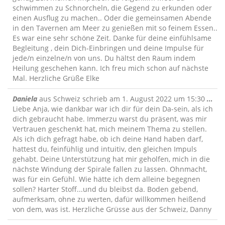
schwimmen zu Schnorcheln, die Gegend zu erkunden oder
einen Ausflug zu machen.. Oder die gemeinsamen Abende
in den Tavernen am Meer zu genießen mit so feinem Essen..
Es war eine sehr schöne Zeit. Danke für deine einfühlsame
Begleitung , dein Dich-Einbringen und deine Impulse für
jede/n einzelne/n von uns. Du hältst den Raum indem
Heilung geschehen kann. Ich freu mich schon auf nächste
Mal. Herzliche Grüße Elke
Die
Daniela
aus
Schweiz
schrieb am
1. August 2022
um
15:30
...
Me
Liebe Anja, wie dankbar war ich dir für dein Da-sein, als ich
ein
dich gebraucht habe. Immerzu warst du präsent, was mir
Vertrauen geschenkt hat, mich meinem Thema zu stellen.
Als ich dich gefragt habe, ob ich deine Hand haben darf,
hattest du, feinfühlig und intuitiv, den gleichen Impuls
gehabt. Deine Unterstützung hat mir geholfen, mich in die
nächste Windung der Spirale fallen zu lassen. Ohnmacht,
was für ein Gefühl. Wie hätte ich dem alleine begegnen
sollen? Harter Stoff...und du bleibst da. Boden gebend,
aufmerksam, ohne zu werten, dafür willkommen heißend
von dem, was ist. Herzliche Grüsse aus der Schweiz, Danny