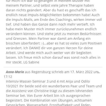
ein
für mich! Ich war so gefangen in meinem Muster mit
meinem Partner, und selbst viele Jahre Therapie haben
daran nichts geändert. Aber du hast es geschafft das ich
endlich neue Impuls-Möglichkeiten bekommen habe! Auch
die Impuls-Mails, am Ende des Coachings, wirken immer voll
tief. Und haben das Ganze dann noch mehr vertieft. Ich
habe mein Muster mich immer zurückzunehmen endlich
verändern können. Und stehe jetzt zu meinen Bedürfnissen
und Grenzen. Mein Partner war damit am Anfang ein
bisschen überfordert :-)...aber es hat so vieles zum Positiven
verändert. Ich DANKE dir von ganzen Herzen für deine
Arbeit. Und werde mich auch weiter von dir begleiten
lassen. Ich freue mich schon darauf was sonst noch alles in
mir steckt. LG Sabine
Die
Anna-Maria
aus
Regensburg
schrieb am
17. März 2022
um
...
Me
17:12
ein
Intensiv-Wasser-Seminar 3 und 4 mit Anja und Odilo
10/2021 Ihr beide seid ein wunderbares Paar und Team und
die Assistenz von Christine trägt zu diesem lohnenden
Seminar bei. Von Eurer Arbeit bin ich ausgesprochen
begeistert. Die Kombination von Übungen, achtsamen
Gesprächen, Wasserarbeit, Ernsthaftigkeit und Feder-