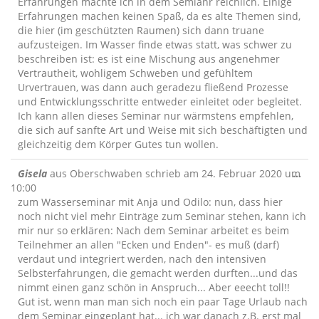
Erfahrungen machte ich in dem Semianr reichlich. Einige
Erfahrungen machen keinen Spaß, da es alte Themen sind,
die hier (im geschützten Raumen) sich dann truane
aufzusteigen. Im Wasser finde etwas statt, was schwer zu
beschreiben ist: es ist eine Mischung aus angenehmer
Vertrautheit, wohligem Schweben und gefühltem
Urvertrauen, was dann auch geradezu fließend Prozesse
und Entwicklungsschritte entweder einleitet oder begleitet.
Ich kann allen dieses Seminar nur wärmstens empfehlen,
die sich auf sanfte Art und Weise mit sich beschäftigten und
gleichzeitig dem Körper Gutes tun wollen.
Die
Gisela
aus
Oberschwaben
schrieb am
24. Februar 2020
um
...
Me
10:00
ein
zum Wasserseminar mit Anja und Odilo: nun, dass hier
noch nicht viel mehr Einträge zum Seminar stehen, kann ich
mir nur so erklären: Nach dem Seminar arbeitet es beim
Teilnehmer an allen "Ecken und Enden"- es muß (darf)
verdaut und integriert werden, nach den intensiven
Selbsterfahrungen, die gemacht werden durften...und das
nimmt einen ganz schön in Anspruch... Aber eeecht toll!!
Gut ist, wenn man man sich noch ein paar Tage Urlaub nach
dem Seminar eingeplant hat... ich war danach z.B. erst mal