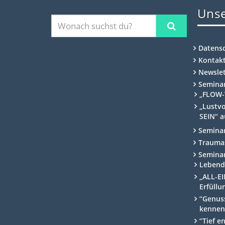
Unse
Datens
Kontak
Newslet
Semina
„FLOW-
„Lustvo
SEIN“ a
Semina
Traumas
Semina
Lebend
„ALL-EI
Erfüllu
“Genuss
kennen
“Tief e