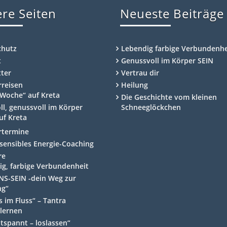
re Seiten
Neueste Beiträge
chutz
Lebendig farbige Verbundenhe
t
Genussvoll im Körper SEIN
ter
Vertrau dir
rreisen
Heilung
Woche“ auf Kreta
Die Geschichte vom kleinen
ll, genussvoll im Körper
Schneeglöckchen
uf Kreta
rtermine
ensibles Energie-Coaching
re
ig, farbige Verbundenheit
NS-SEIN -dein Weg zur
ng“
 im Fluss“ – Tantra
lernen
ntspannt – loslassen“