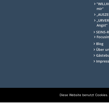
“WILLK
mir“
„AUSZEI
„URVER
Angst“
SEINS-
Focusi
Blog
Über u
Gästeb
Impres
Diese Website benutzt Cookies.