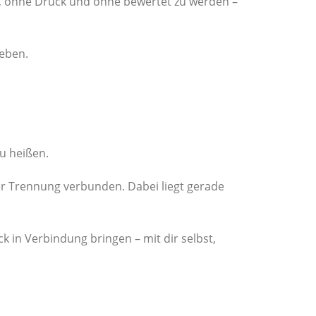
, ohne Druck und ohne bewertet zu werden –
leben.
u heißen.
er Trennung verbunden. Dabei liegt gerade
 in Verbindung bringen – mit dir selbst,