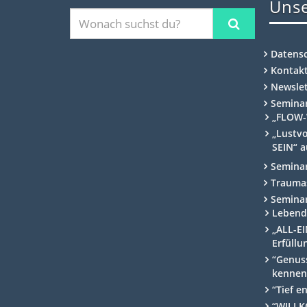
Unse
Datens
Kontak
Newslet
Semina
„FLOW-
„Lustvo
SEIN“ a
Semina
Traumas
Semina
Lebend
„ALL-EI
Erfüllu
“Genuss
kennen
“Tief e
“WILLK