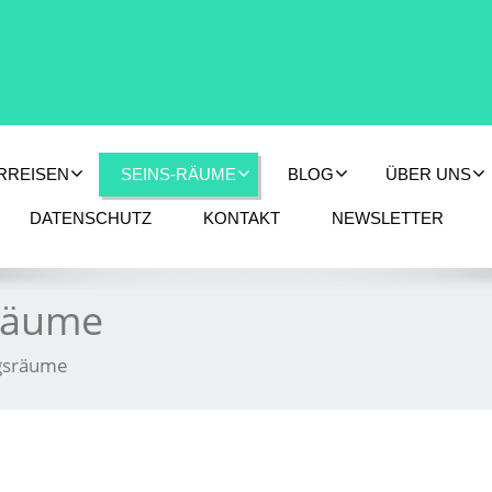
RREISEN
SEINS-RÄUME
BLOG
ÜBER UNS
DATENSCHUTZ
KONTAKT
NEWSLETTER
sräume
ngsräume