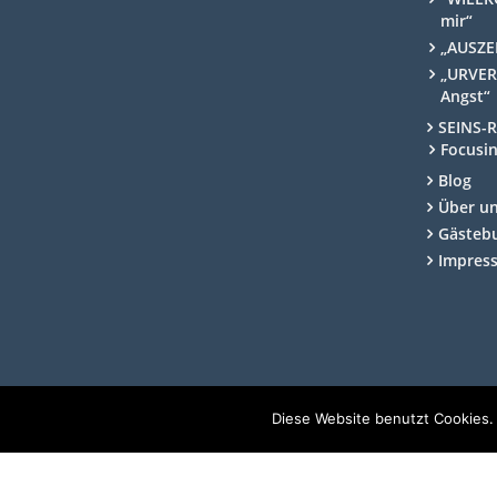
mir“
„AUSZEI
„URVER
Angst“
SEINS-
Focusi
Blog
Über u
Gästeb
Impres
Diese Website benutzt Cookies.