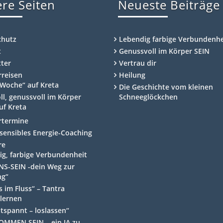
re Seiten
Neueste Beiträge
chutz
Lebendig farbige Verbundenhe
t
Genussvoll im Körper SEIN
ter
Vertrau dir
rreisen
Heilung
Woche“ auf Kreta
Die Geschichte vom kleinen
ll, genussvoll im Körper
Schneeglöckchen
uf Kreta
rtermine
ensibles Energie-Coaching
re
ig, farbige Verbundenheit
NS-SEIN -dein Weg zur
ng“
 im Fluss“ – Tantra
lernen
ntspannt – loslassen“
OMMEN SEIN – ein JA zu