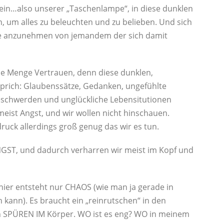
in…also unserer „Taschenlampe“, in diese dunklen
um alles zu beleuchten und zu belieben. Und sich
lfe anzunehmen von jemandem der sich damit
ne Menge Vertrauen, denn diese dunklen,
prich: Glaubenssätze, Gedanken, ungefühlte
eschwerden und unglückliche Lebensitutionen
eist Angst, und wir wollen nicht hinschauen.
uck allerdings groß genug das wir es tun.
NGST, und dadurch verharren wir meist im Kopf und
 hier entsteht nur CHAOS (wie man ja gerade in
 kann). Es braucht ein „reinrutschen“ in den
n SPÜREN IM Körper. WO ist es eng? WO in meinem