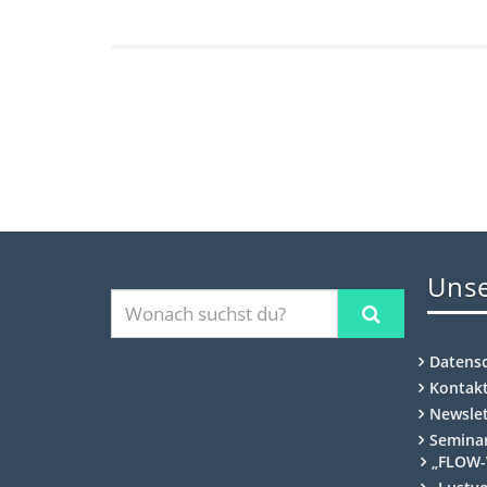
Unse
Datens
Kontak
Newslet
Semina
„FLOW-