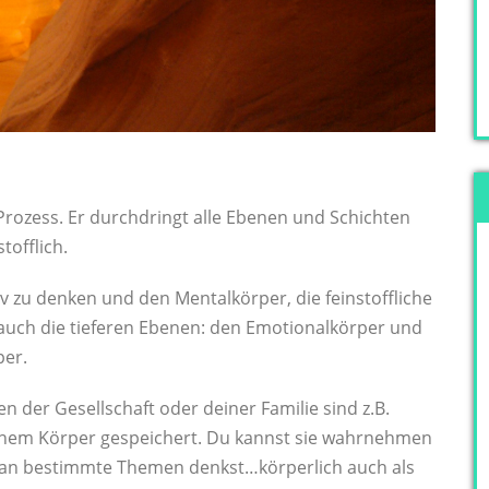
 Prozess. Er durchdringt alle Ebenen und Schichten
tofflich.
iv zu denken und den Mentalkörper, die feinstoffliche
 auch die tieferen Ebenen: den Emotionalkörper und
per.
 der Gesellschaft oder deiner Familie sind z.B.
deinem Körper gespeichert. Du kannst sie wahrnehmen
 an bestimmte Themen denkst…körperlich auch als